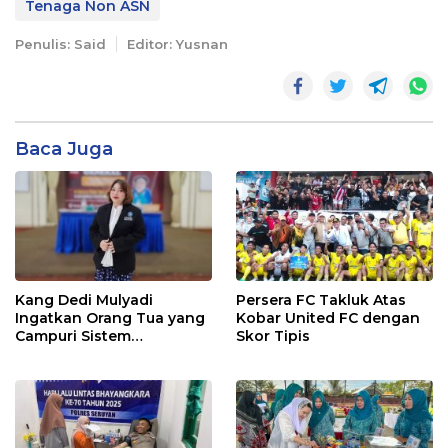
Tenaga Non ASN
Penulis: Said
Editor: Yusnan
Baca Juga
Kang Dedi Mulyadi
Persera FC Takluk Atas
Ingatkan Orang Tua yang
Kobar United FC dengan
Campuri Sistem
Skor Tipis
Pendidikan Sekolah:
Antara Hak, Batas, dan
Etika Hukum Pendidikan