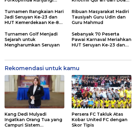
Markas POS TNI AL
Bersama untuk Bangsa
Turnamen Rangkaian Hari
Ribuan Masyarakat Hadiri
Jadi Seruyan Ke-23 dan
Tausiyah Guru Udin dan
HUT Kemerdekaan Ke-80
Guru Mahmud
RI Resmi Ditutup
Turnamen Golf Menjadi
Sebanyak 70 Peserta
Sejarah untuk
Pawai Karnaval Meriahkan
Mengharumkan Seruyan
HUT Seruyan Ke-23 dan
HUT RI ke-80
Rekomendasi untuk kamu
Kang Dedi Mulyadi
Persera FC Takluk Atas
Ingatkan Orang Tua yang
Kobar United FC dengan
Campuri Sistem
Skor Tipis
Pendidikan Sekolah: