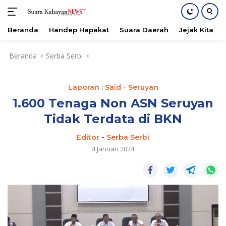
Beranda
Handep Hapakat
Suara Daerah
Jejak Kita
Langsung
Beranda
Serba Serbi
ke
konten
Laporan : Said - Seruyan
1.600 Tenaga Non ASN Seruyan
Tidak Terdata di BKN
Editor
-
Serba Serbi
4 Januari 2024