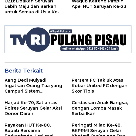
UZB: Doakan Seruyan
Wagub Kalteng Pimpin
Lebih Maju dan Berkah
Apel HUT Seruyan Ke-23
untuk Semua di Usia Ke-
23 Tahun
Berita Terkait
Kang Dedi Mulyadi
Persera FC Takluk Atas
Ingatkan Orang Tua yang
Kobar United FC dengan
Campuri Sistem
Skor Tipis
Pendidikan Sekolah:
Antara Hak, Batas, dan
Harjad Ke-70, Satlantas
Cerdaskan Anak Bangsa,
Etika Hukum Pendidikan
Polres Seruyan Gelar Aksi
dengan Lomba Masak
Donor Darah
Serba Ikan
Rayakan HUT Ke-80,
Peringati Milad Ke-48,
Bupati Bersama
BKPRMI Seruyan Gelar
Forkopimda Kunjungi
Khotmil Qur’an dan Doa