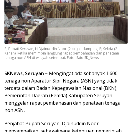
Pj Bupati Seruyan, H Djainuddin Noor (2 kiri), didampingi Pj Sekda (2
Kanan), ketika memimpin langsung rapat pembahasan dan penataan
tenaga non ASN di wilayah setempat. Foto: Said SK_News.
SKNews, Seruyan –
Mengingat ada sebanyak 1.600
tenaga non Aparatur Sipil Negara (ASN) yang tidak
terdata dalam Badan Kepegawaian Nasional (BKN),
Pemerintah Daerah (Pemda) Kabupaten Seruyan
menggelar rapat pembahasan dan penataan tenaga
non ASN.
Penjabat Bupati Seruyan, Djainuddin Noor
menyampaikan, sebagaimana ketentuan pemerintah