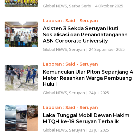
Global NEWS
,
Serba Serbi
|
4 Oktober 2025
Laporan : Said - Seruyan
Asisten 3 Sekda Seruyan Ikuti
Sosialisasi dan Penandatanganan
ASN Corporate University
Global NEWS
,
Seruyan
|
24 September 2025
Laporan : Said - Seruyan
Kemunculan Ular Piton Sepanjang 4
Meter Resahkan Warga Pembuang
Hulu I
Global NEWS
,
Seruyan
|
24 Juli 2025
Laporan : Said - Seruyan
Laka Tunggal Mobil Dewan Hakim
MTQH ke-18 Seruyan Terbalik
Global NEWS
,
Seruyan
|
23 Juli 2025