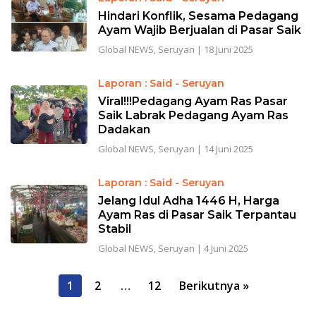
Hindari Konflik, Sesama Pedagang
Ayam Wajib Berjualan di Pasar Saik
Global NEWS
,
Seruyan
|
18 Juni 2025
Laporan : Said - Seruyan
Viral!!!Pedagang Ayam Ras Pasar
Saik Labrak Pedagang Ayam Ras
Dadakan
Global NEWS
,
Seruyan
|
14 Juni 2025
Laporan : Said - Seruyan
Jelang Idul Adha 1446 H, Harga
Ayam Ras di Pasar Saik Terpantau
Stabil
Global NEWS
,
Seruyan
|
4 Juni 2025
Paginasi
1
2
…
12
Berikutnya »
pos