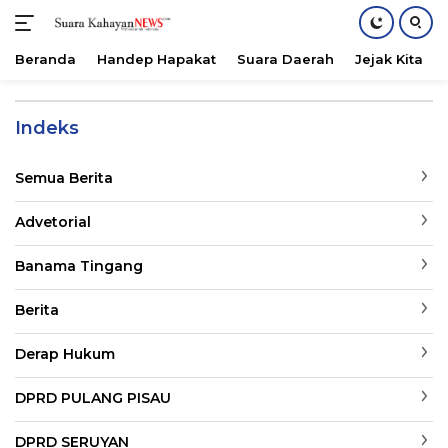
Beranda
Handep Hapakat
Suara Daerah
Jejak Kita
Langsung
ke
Indeks
konten
Semua Berita
Advetorial
Banama Tingang
Berita
Derap Hukum
DPRD PULANG PISAU
DPRD SERUYAN