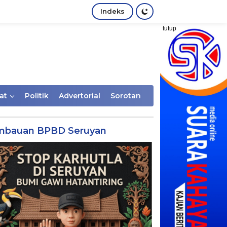
Indeks
tutup
at
Politik
Advertorial
Sorotan
mbauan BPBD Seruyan