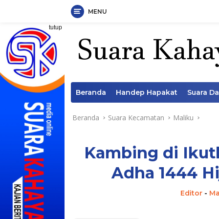
MENU
Langsung
tutup
ke
konten
Beranda
Handep Hapakat
Suara D
Beranda
Suara Kecamatan
Maliku
Kambing di Ikut
Adha 1444 Hi
Editor
-
Ma