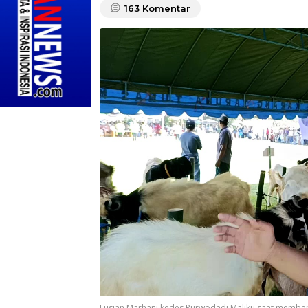
163
Komentar
Lusian Marhani kedes Purwodadi Maliku saat member