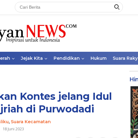
aerah
Jejak Kita
Pendidikan
Hukum
Suara Raky
Hi
kan Kontes jelang Idul
jriah di Purwodadi
liku
,
Suara Kecamatan
18 Juni 2023