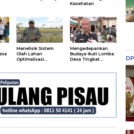
Kesehatan
Menelisik Sistem
Mengedepankan
esa
Olah Lahan
Budaya Ikuti Lomba
DP
Optimalisasi
Desa Tingkat
Kawasan Food
Provinsi
Estate