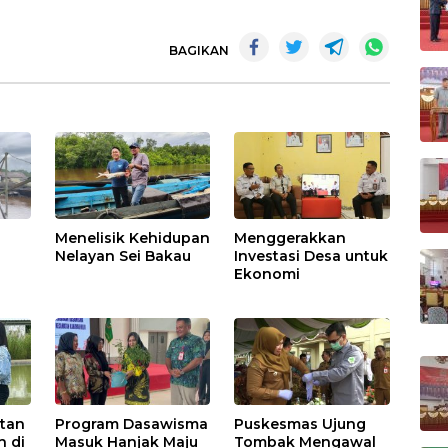
BAGIKAN
Menelisik Kehidupan
Menggerakkan
Nelayan Sei Bakau
Investasi Desa untuk
Ekonomi
tan
Program Dasawisma
Puskesmas Ujung
h di
Masuk Hanjak Maju
Tombak Mengawal