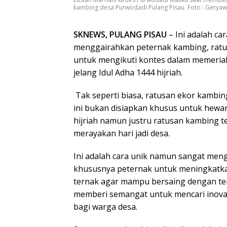
kambing desa Purwodadi Pulang Pisau. Foto : Gerya
SKNEWS, PULANG PISAU
– Ini adalah ca
menggairahkan peternak kambing, rat
untuk mengikuti kontes dalam memeriah
jelang Idul Adha 1444 hijriah.
Tak seperti biasa, ratusan ekor kambi
ini bukan disiapkan khusus untuk hewan
hijriah namun justru ratusan kambing t
merayakan hari jadi desa.
Ini adalah cara unik namun sangat meng
khususnya peternak untuk meningkatk
ternak agar mampu bersaing dengan te
memberi semangat untuk mencari inovas
bagi warga desa.