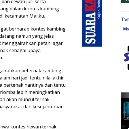
 dan dewan juri serta
nang dalam kontes kambing
adi kecamatan Maliku.
Tv
ngat berharap kontes kambing
ndatang namun yang jelas
tuk menggairahkan petani agar
rnak sebagai upaya
a.
ggairahkan peternak kambing
lam hari jadi tentu nilai akhir
a pertenak nantinya dan tentu
erlomba lebih meningkatkan
alah akan muncul ternak
 masyarakat dan kesejahteraan
ahwa kontes hewan ternak